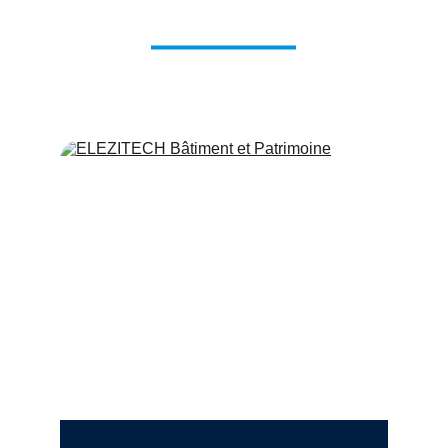
d'intervention
ELEZITECH
 intervient dans deux grands 
secteurs : le BTP et l’Industrie.