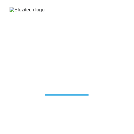
ELEZITECH
Votre spécialiste du 
sablage et de 
l’aérogommage en 