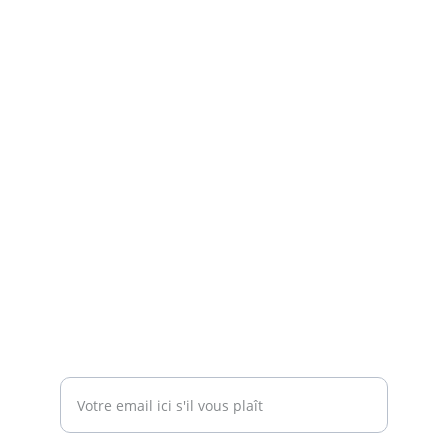
ACCUEIL
BÂTIMENT ET PATRIMOINE
INDUSTRIE
CONTACT
emiljan@elezitech.fr
83a rue des Alliés, 42100 Saint-Etienne
+33 7 69 66 21 50
À PROPOS
Entrez votre adresse email